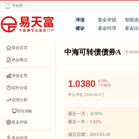
手机网
净值
基金评级
智能选
健诊
基金经理
基金比
基金首页
中海可转债债券A
(0000
基金概况
净值走势
1.0380
0.29%
+0.0035
实时估值
单位净值 [
2026-08-07
]
业绩分析
阶段涨幅
最近一月：
-0.95%
最近一年：
5.92%
基金评级
成立日期：
2013-03-20
基金经理