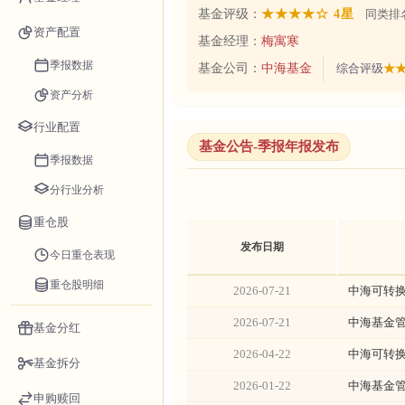
基金评级：
★★★★☆ 4星
同类排名
资产配置
基金经理：
梅寓寒
季报数据
基金公司：
中海基金
综合评级
★★
资产分析
行业配置
基金公告-季报年报发布
季报数据
分行业分析
重仓股
发布日期
今日重仓表现
重仓股明细
2026-07-21
中海可转换
2026-07-21
中海基金管
基金分红
2026-04-22
中海可转换
基金拆分
2026-01-22
中海基金管
申购赎回