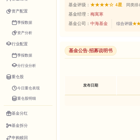
基金评级：
★★★★☆ 4星
同类排名
资产配置
基金经理：
梅寓寒
季报数据
基金公司：
中海基金
综合评级
★★
资产分析
行业配置
基金公告-招募说明书
季报数据
分行业分析
重仓股
发布日期
今日重仓表现
重仓股明细
基金分红
基金拆分
申购赎回