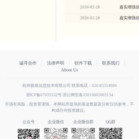
2026-02-28
嘉实增强
2026-02-28
嘉实增强信
诚寻合作
法律声明
软件下载
联系我们
About Us
杭州骏基信息技术有限公司 联系电话：020-85554986
浙ICP备07035332号
浙公网安备33010602003154
市场有风险，投资需谨慎。本网站所提供的基金数据及分析仅供参考，不
构成任何投资建议。
公众号
企业微信
企业微信群
QQ群