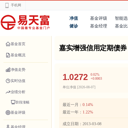
手机网
净值
基金评级
智能选
健诊
基金经理
基金比
基金首页
嘉实增强信用定期债券
基金概况
净值走势
1.0272
0.02%
+0.0003
实时估值
单位净值 [
2026-08-07
]
业绩分析
阶段涨幅
最近一月：
0.14%
最近一年：
1.22%
基金评级
成立日期：
2013-03-08
基金经理