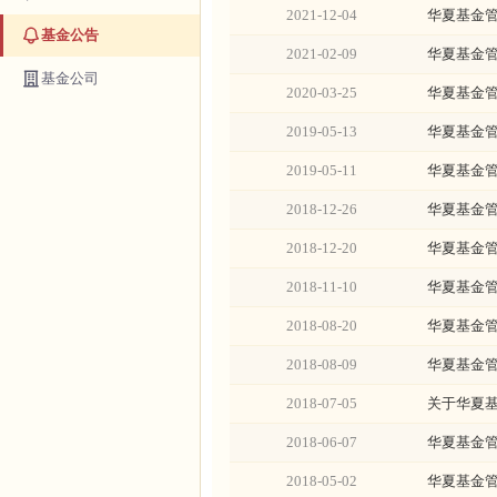
2021-12-04
华夏基金
基金公告
2021-02-09
华夏基金
基金公司
2020-03-25
华夏基金
2019-05-13
华夏基金
2019-05-11
华夏基金
2018-12-26
华夏基金
2018-12-20
华夏基金
2018-11-10
华夏基金
2018-08-20
华夏基金
2018-08-09
华夏基金
2018-07-05
关于华夏
2018-06-07
华夏基金
2018-05-02
华夏基金