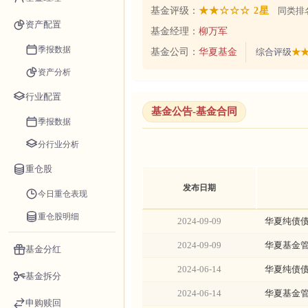
基金评级：
★★☆☆☆ 2星
同类排名
资产配置
基金经理：
柳万军
季报数据
基金公司：
华夏基金
综合评级
★★
资产分析
行业配置
基金公告-基金合同
季报数据
分行业分析
重仓股
发布日期
今日重仓表现
重仓股明细
2024-09-09
华夏纯债
2024-09-09
华夏基金
基金分红
2024-06-14
华夏纯债
基金拆分
2024-06-14
华夏基金
申购赎回