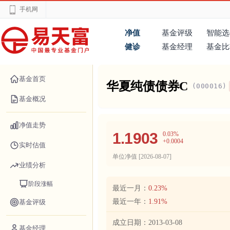
手机网
净值
基金评级
智能选
健诊
基金经理
基金比
基金首页
华夏纯债债券C
(000016)
基金概况
净值走势
1.1903
0.03%
+0.0004
实时估值
单位净值 [
2026-08-07
]
业绩分析
阶段涨幅
最近一月：
0.23%
最近一年：
1.91%
基金评级
成立日期：
2013-03-08
基金经理