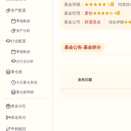
基金评级：
★★★★★ 5星
同类排名
资产配置
基金经理：
夏钦
★★★★☆ 4星
季报数据
基金公司：
财通基金
综合评级
★★
资产分析
行业配置
基金公告-基金拆分
季报数据
分行业分析
重仓股
发布日期
今日重仓表现
重仓股明细
基金分红
基金拆分
申购赎回