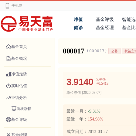
手机网
净值
基金评级
智能选
健诊
基金经理
基金比
基金首页
000017
(000017)
公募
权益主
基金概况
净值走势
3.9140
5.44%
+0.5413
实时估值
单位净值 [
2026-08-07
]
业绩分析
阶段涨幅
最近一月：
-9.31%
最近一年：
154.98%
基金评级
成立日期：
2013-03-27
基金经理