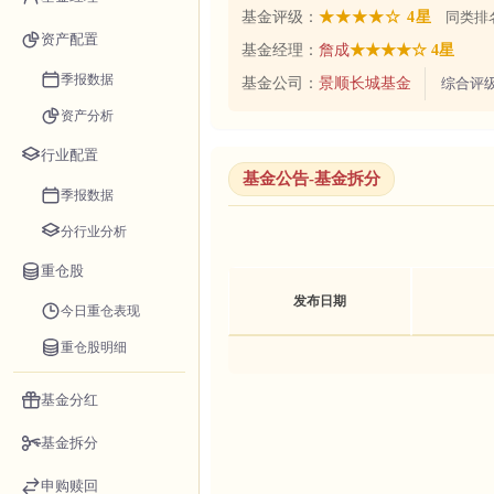
基金评级：
★★★★☆ 4星
同类排名
资产配置
基金经理：
詹成
★★★★☆ 4星
季报数据
基金公司：
景顺长城基金
综合评
资产分析
行业配置
基金公告-基金拆分
季报数据
分行业分析
重仓股
发布日期
今日重仓表现
重仓股明细
基金分红
基金拆分
申购赎回