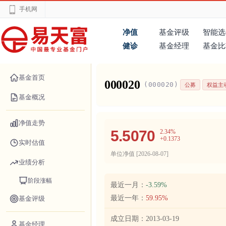
手机网
净值
基金评级
智能选
健诊
基金经理
基金比
基金首页
000020
(000020)
公募
权益主
基金概况
净值走势
5.5070
2.34%
+0.1373
实时估值
单位净值 [
2026-08-07
]
业绩分析
阶段涨幅
最近一月：
-3.59%
最近一年：
59.95%
基金评级
成立日期：
2013-03-19
基金经理