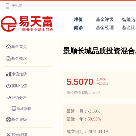
手机网
净值
基金评级
智能选
健诊
基金经理
基金比
基金首页
景顺长城品质投资混合
基金概况
净值走势
5.5070
2.34%
+0.1373
实时估值
单位净值 [
2026-08-07
]
业绩分析
阶段涨幅
最近一月：
-3.59%
最近一年：
59.95%
基金评级
成立日期：
2013-03-19
基金经理