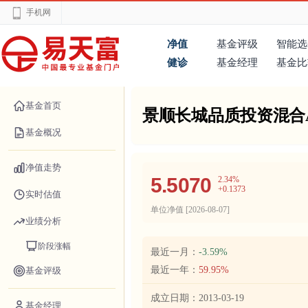
手机网
净值
基金评级
智能选
健诊
基金经理
基金比
基金首页
景顺长城品质投资混合
基金概况
净值走势
5.5070
2.34%
+0.1373
实时估值
单位净值 [
2026-08-07
]
业绩分析
阶段涨幅
最近一月：
-3.59%
最近一年：
59.95%
基金评级
成立日期：
2013-03-19
基金经理