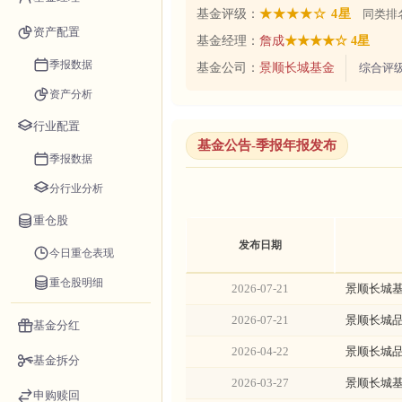
基金评级：
★★★★☆ 4星
同类排名
资产配置
基金经理：
詹成
★★★★☆ 4星
季报数据
基金公司：
景顺长城基金
综合评
资产分析
行业配置
基金公告-季报年报发布
季报数据
分行业分析
重仓股
发布日期
今日重仓表现
重仓股明细
2026-07-21
景顺长城基
2026-07-21
景顺长城品
基金分红
2026-04-22
景顺长城品
基金拆分
2026-03-27
景顺长城基
申购赎回