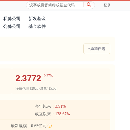
登录
私募公司
新发基金
公募公司
基金软件
+添加自选
2.3772
0.27%
净值估算 [
2026-08-07 15:00
]
今年以来：
3.91%
成立以来：
138.67%
最新规模：
0.65亿元