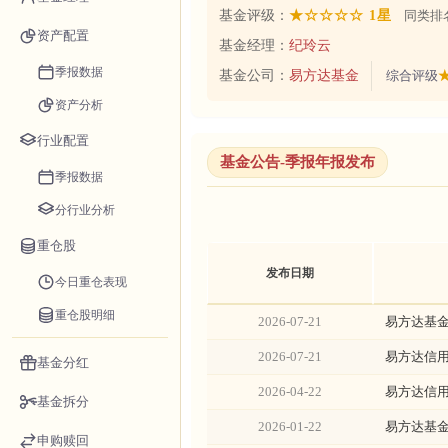
基金评级：
★☆☆☆☆ 1星
同类排名
资产配置
基金经理：
纪玲云
季报数据
基金公司：
易方达基金
综合评级
资产分析
行业配置
基金公告-季报年报发布
季报数据
分行业分析
重仓股
发布日期
今日重仓表现
重仓股明细
2026-07-21
易方达基金
2026-07-21
易方达信用
基金分红
2026-04-22
易方达信用
基金拆分
2026-01-22
易方达基金
申购赎回