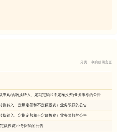
分类：申购赎回变更
申购(含转换转入、定期定额和不定额投资)业务限额的公告
转换转入、定期定额和不定额投资）业务限额的公告
转换转入、定期定额和不定额投资）业务限额的公告
定额投资)业务限额的公告