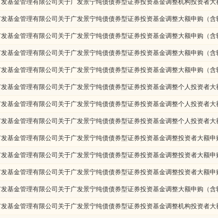
广发基金管理有限公司关于广发景宁纯债债券型证券投资基金调整机构投资者大
广发基金管理有限公司关于广发景宁纯债债券型证券投资基金调整大额申购（含
广发基金管理有限公司关于广发景宁纯债债券型证券投资基金调整大额申购（含
广发基金管理有限公司关于广发景宁纯债债券型证券投资基金调整大额申购（含
广发基金管理有限公司关于广发景宁纯债债券型证券投资基金调整大额申购（含
广发基金管理有限公司关于广发景宁纯债债券型证券投资基金调整个人投资者大
广发基金管理有限公司关于广发景宁纯债债券型证券投资基金调整个人投资者大额
广发基金管理有限公司关于广发景宁纯债债券型证券投资基金调整个人投资者大
广发基金管理有限公司关于广发景宁纯债债券型证券投资基金调整投资者大额申
广发基金管理有限公司关于广发景宁纯债债券型证券投资基金调整投资者大额申
广发基金管理有限公司关于广发景宁纯债债券型证券投资基金调整投资者大额申购
广发基金管理有限公司关于广发景宁纯债债券型证券投资基金调整大额申购（含
广发基金管理有限公司关于广发景宁纯债债券型证券投资基金调整机构投资者大