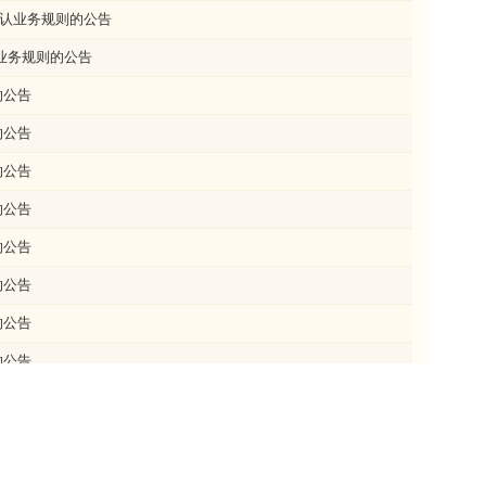
确认业务规则的公告
业务规则的公告
的公告
的公告
的公告
的公告
的公告
的公告
的公告
的公告
务的公告
申购业务的公告