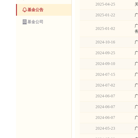
2025-04-25
基金公告
2025-01-22
基金公司
2025-01-02
2024-10-16
2024-09-25
2024-09-10
2024-07-15
2024-07-02
2024-06-07
2024-06-07
2024-06-07
2024-05-23