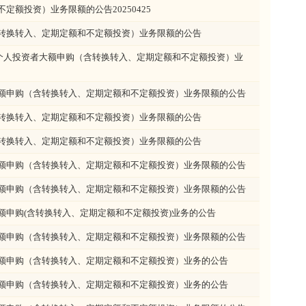
额投资）业务限额的公告20250425
转换转入、定期定额和不定额投资）业务限额的公告
个人投资者大额申购（含转换转入、定期定额和不定额投资）业
额申购（含转换转入、定期定额和不定额投资）业务限额的公告
转换转入、定期定额和不定额投资）业务限额的公告
转换转入、定期定额和不定额投资）业务限额的公告
额申购（含转换转入、定期定额和不定额投资）业务限额的公告
额申购（含转换转入、定期定额和不定额投资）业务限额的公告
申购(含转换转入、定期定额和不定额投资)业务的公告
额申购（含转换转入、定期定额和不定额投资）业务限额的公告
额申购（含转换转入、定期定额和不定额投资）业务的公告
额申购（含转换转入、定期定额和不定额投资）业务的公告