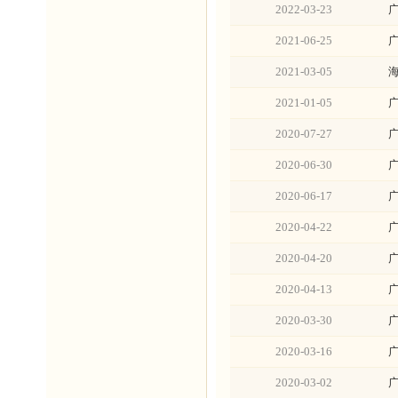
2022-03-23
2021-06-25
2021-03-05
2021-01-05
2020-07-27
2020-06-30
2020-06-17
2020-04-22
2020-04-20
2020-04-13
2020-03-30
2020-03-16
2020-03-02