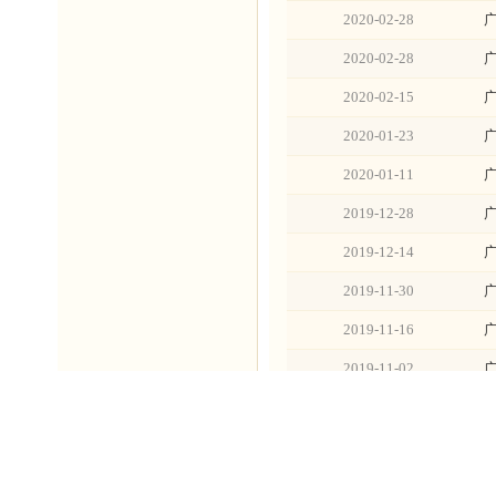
2020-02-28
2020-02-28
2020-02-15
2020-01-23
2020-01-11
2019-12-28
2019-12-14
2019-11-30
2019-11-16
2019-11-02
2019-10-19
2018-11-20
2018-09-25