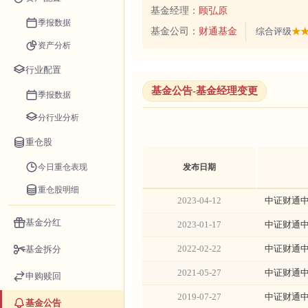
基金经理：
顾弘原
季报数据
基金公司：
财通基金
综合评级
★★
资产分析
行业配置
基金公告-基金经理变更
季报数据
分行业分析
重仓股
今日重仓表现
发布日期
重仓股明细
2023-04-12
中证财通中
基金分红
2023-01-17
中证财通中
2022-02-22
中证财通中
基金拆分
2021-05-27
中证财通中
申购赎回
2019-07-27
中证财通中
基金公告