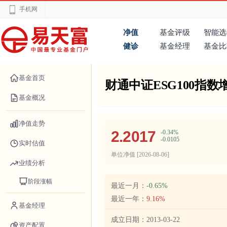
手机网
净值
基金评级
智能选
健诊
基金经理
基金比
基金首页
财通中证ESG100指数
基金概况
净值走势
2.2017
-0.34%
-0.0105
实时估值
单位净值 [
2026-08-06
]
业绩分析
阶段涨幅
最近一月：
-0.65%
最近一年：
9.16%
基金经理
成立日期：
2013-03-22
资产配置