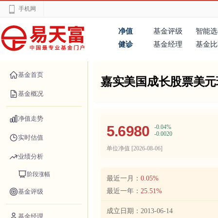
手机网
净值
基金评级
智能选
健诊
基金经理
基金比
基金首页
嘉实美国成长股票美元
基金概况
净值走势
5.6980
-0.04%
-0.0020
实时估值
单位净值 [
2026-08-06
]
业绩分析
阶段涨幅
最近一月：
0.05%
最近一年：
25.51%
基金评级
成立日期：
2013-06-14
基金经理