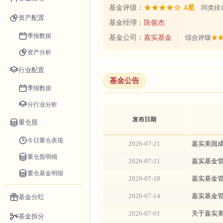
基金评级：
★★★★☆ 4星
同类排名
资产配置
基金经理：
陈俊杰
季报数据
基金公司：
嘉实基金
综合评级
★★
资产分析
行业配置
基金公告
季报数据
分行业分析
发布日期
重仓股
今日重仓表现
2026-07-21
嘉实美国成
重仓股明细
2026-07-21
嘉实基金管
重仓基金明细
2026-07-18
嘉实基金
2026-07-14
嘉实基金
基金分红
2026-07-01
关于嘉实美
基金拆分