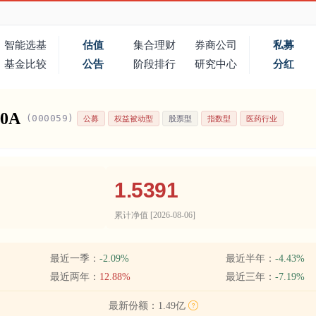
智能选基
估值
集合理财
券商公司
私募
基金比较
公告
阶段排行
研究中心
分红
0A
(000059)
公募
权益被动型
股票型
指数型
医药行业
1.5391
累计净值 [
2026-08-06
]
最近一季：
-2.09%
最近半年：
-4.43%
最近两年：
12.88%
最近三年：
-7.19%
最新份额：
1.49亿