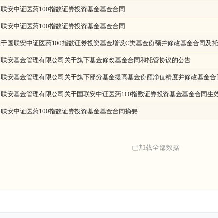
国联安中证医药100指数证券投资基金基金合同
国联安中证医药100指数证券投资基金基金合同
关于国联安中证医药100指数证券投资基金增设C类基金份额并修改基金合同及
国联安基金管理有限公司关于旗下基金修改基金合同和托管协议的公告
国联安基金管理有限公司关于旗下部分基金提高基金份额净值精度并修改基金合
国联安基金管理有限公司关于国联安中证医药100指数证券投资基金基金合同生
国联安中证医药100指数证券投资基金基金合同摘要
已加载全部数据