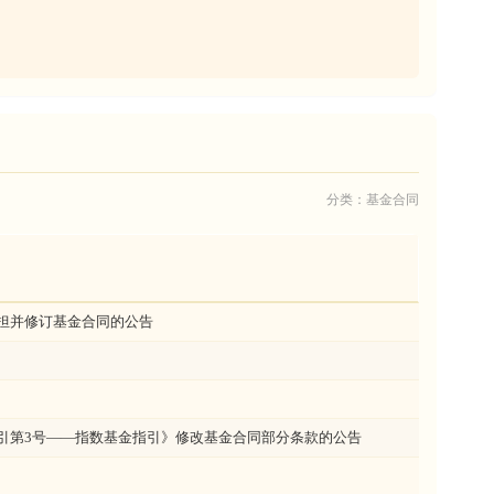
分类：基金合同
担并修订基金合同的公告
引第3号——指数基金指引》修改基金合同部分条款的公告