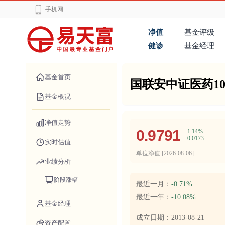
手机网
净值
基金评级
健诊
基金经理
基金首页
国联安中证医药10
基金概况
净值走势
0.9791
-1.14%
-0.0173
实时估值
单位净值 [
2026-08-06
]
业绩分析
阶段涨幅
最近一月：
-0.71%
最近一年：
-10.08%
基金经理
成立日期：
2013-08-21
资产配置