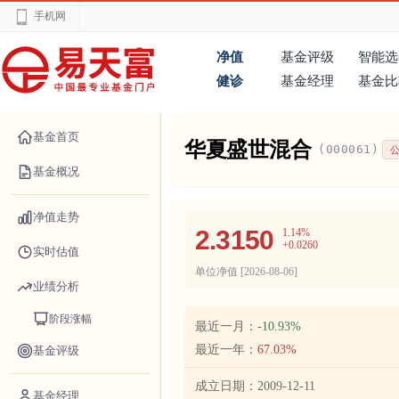
手机网
净值
基金评级
智能选
健诊
基金经理
基金比
基金首页
华夏盛世混合
(000061)
基金概况
净值走势
2.3150
1.14%
+0.0260
实时估值
单位净值 [
2026-08-06
]
业绩分析
阶段涨幅
最近一月：
-10.93%
最近一年：
67.03%
基金评级
成立日期：
2009-12-11
基金经理