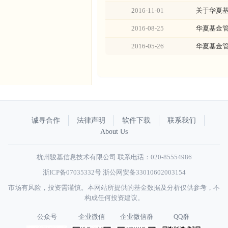
2016-11-01
关于华夏
2016-08-25
华夏基金
2016-05-26
华夏基金
诚寻合作
法律声明
软件下载
联系我们
About Us
杭州骏基信息技术有限公司 联系电话：020-85554986
浙ICP备07035332号
浙公网安备33010602003154
市场有风险，投资需谨慎。本网站所提供的基金数据及分析仅供参考，不
构成任何投资建议。
公众号
企业微信
企业微信群
QQ群