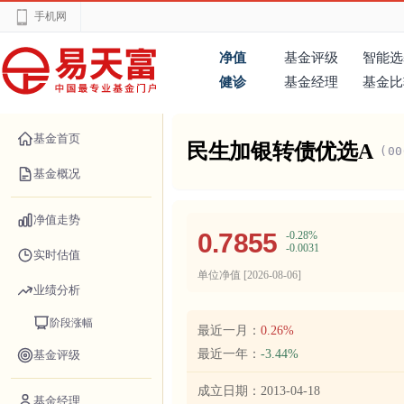
手机网
净值
基金评级
智能选
健诊
基金经理
基金比
基金首页
民生加银转债优选A
(00
基金概况
净值走势
0.7855
-0.28%
-0.0031
实时估值
单位净值 [
2026-08-06
]
业绩分析
阶段涨幅
最近一月：
0.26%
最近一年：
-3.44%
基金评级
成立日期：
2013-04-18
基金经理