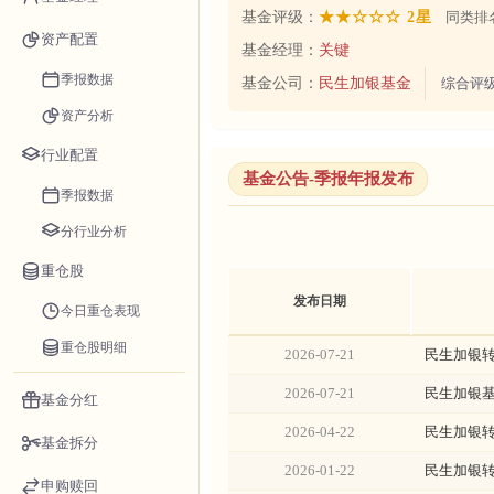
基金评级：
★★☆☆☆ 2星
同类排名
资产配置
基金经理：
关键
季报数据
基金公司：
民生加银基金
综合评
资产分析
行业配置
基金公告-季报年报发布
季报数据
分行业分析
重仓股
发布日期
今日重仓表现
重仓股明细
2026-07-21
民生加银转
2026-07-21
民生加银基
基金分红
2026-04-22
民生加银转
基金拆分
2026-01-22
民生加银转
申购赎回