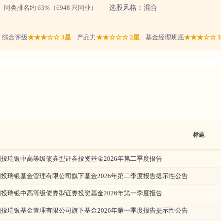
同类排名约 63%（6948 只同业）
选股风格：
混合
综合评级
★★★☆☆ 3星
产品力
★★☆☆☆ 2星
基金经理班底
★★★☆☆ 
标题
国投瑞银中高等级债券型证券投资基金2026年第二季度报告
国投瑞银基金管理有限公司旗下基金2026年第二季度报告提示性公告
国投瑞银中高等级债券型证券投资基金2026年第一季度报告
国投瑞银基金管理有限公司旗下基金2026年第一季度报告提示性公告