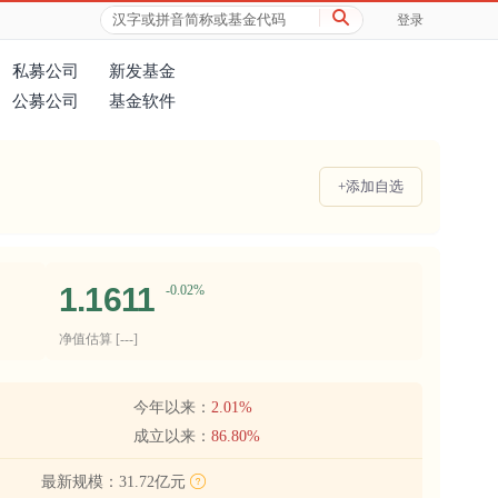
登录
私募公司
新发基金
公募公司
基金软件
+添加自选
1.1611
-0.02%
净值估算 [
---
]
今年以来：
2.01%
成立以来：
86.80%
最新规模：
31.72亿元