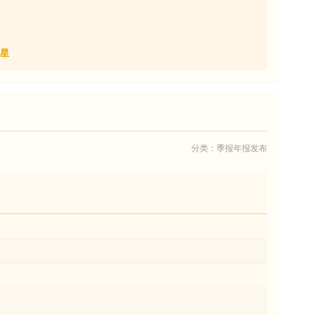
3星
分类：季报年报发布