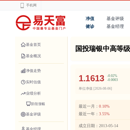
手机网
净值
基金评级
健诊
基金经理
基金首页
国投瑞银中高等级
基金概况
净值走势
1.1613
-0.02%
-0.0003
实时估值
单位净值 [
2026-08-06
]
业绩分析
阶段涨幅
最近一月：
0.10%
最近一年：
3.55%
基金评级
成立日期：
2013-05-14
基金经理