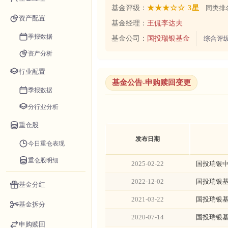
基金评级：
★★★☆☆ 3星
同类排名
资产配置
基金经理：
王侃
李达夫
季报数据
基金公司：
国投瑞银基金
综合评
资产分析
行业配置
基金公告-申购赎回变更
季报数据
分行业分析
重仓股
发布日期
今日重仓表现
重仓股明细
2025-02-22
国投瑞银
2022-12-02
国投瑞银
基金分红
2021-03-22
国投瑞银
基金拆分
2020-07-14
国投瑞银
申购赎回