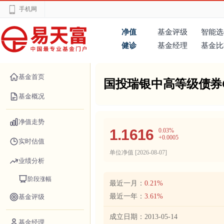
手机网
净值
基金评级
智能选
健诊
基金经理
基金比
基金首页
国投瑞银中高等级债券
基金概况
净值走势
1.1616
0.03%
+0.0005
实时估值
单位净值 [
2026-08-07
]
业绩分析
阶段涨幅
最近一月：
0.21%
最近一年：
3.61%
基金评级
成立日期：
2013-05-14
基金经理