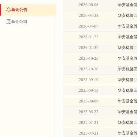
2026-06-06
华安基金
基金公告
2026-04-22
华安稳健回
基金公司
2026-04-07
华安基金管
2026-01-22
华安基金管
2026-01-22
华安稳健回
2025-10-28
华安基金管
2025-10-28
华安稳健回
2025-09-19
华安稳健
2025-09-19
华安稳健回
2025-09-09
华安基金管
2025-08-27
华安基金管
2025-07-21
华安稳健回
2025-07-21
华安基金管