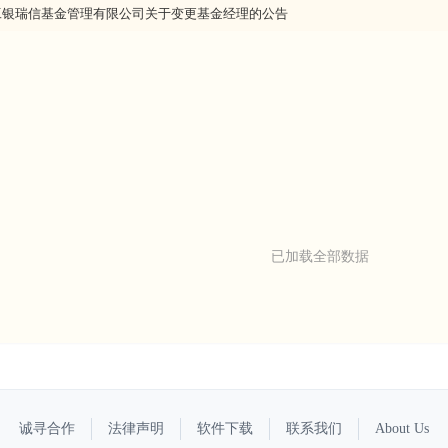
工银瑞信基金管理有限公司关于变更基金经理的公告
已加载全部数据
诚寻合作
法律声明
软件下载
联系我们
About Us