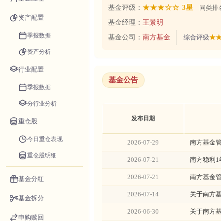
基金评级：
★★★☆☆ 3星
同类排名
资产配置
基金经理：
王景明
季报数据
基金公司：
南方基金
综合评级
★★
资产分析
行业配置
基金公告
季报数据
分行业分析
发布日期
重仓股
今日重仓表现
2026-07-29
南方基金
重仓股明细
2026-07-21
南方稳利1
2026-07-21
南方基金管
基金分红
2026-07-14
关于南方
基金拆分
2026-06-30
关于南方
申购赎回