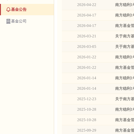
2026-04-22
南方稳利1
基金公告
2026-04-17
南方稳利1
基金公司
2026-04-17
南方基金
2026-03-21
关于南方
2026-03-05
关于南方
2026-01-22
南方稳利1
2026-01-22
南方基金管
2026-01-14
南方稳利1
2026-01-14
南方稳利
2025-12-23
关于南方
2025-10-28
南方稳利1
2025-10-28
南方基金管
2025-09-29
南方基金