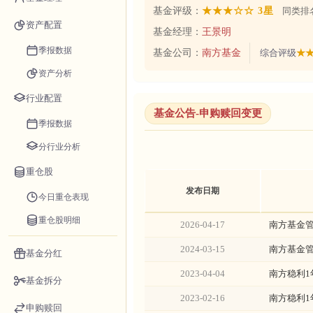
基金评级：
★★★☆☆ 3星
同类排名
资产配置
基金经理：
王景明
季报数据
基金公司：
南方基金
综合评级
★★
资产分析
行业配置
基金公告-申购赎回变更
季报数据
分行业分析
重仓股
发布日期
今日重仓表现
重仓股明细
2026-04-17
南方基金
2024-03-15
南方基金
基金分红
2023-04-04
南方稳利
基金拆分
2023-02-16
南方稳利
申购赎回