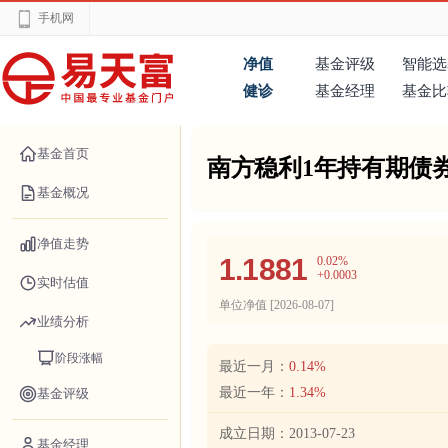
手机网
净值
基金评级
智能选
健诊
基金经理
基金比
基金首页
南方稳利1年持有期债
基金概况
净值走势
1.1881
0.02%
+0.0003
实时估值
单位净值 [
2026-08-07
]
业绩分析
阶段涨幅
最近一月：
0.14%
最近一年：
1.34%
基金评级
成立日期：
2013-07-23
基金经理