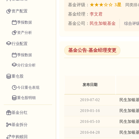
基金评级：
★★★☆☆ 3星
同类排名
资产配置
基金经理：
李文君
季报数据
基金公司：
民生加银基金
综合评
资产分析
行业配置
基金公告-基金经理变更
季报数据
分行业分析
重仓股
发布日期
今日重仓表现
重仓股明细
2019-07-02
民生加银
2019-01-16
民生加银
基金分红
2016-05-10
民生加银
基金拆分
2016-04-28
民生加银
申购赎回