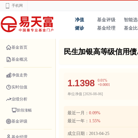
手机网
净值
基金评级
智能选
健诊
基金经理
基金比
基金首页
民生加银高等级信用债
基金概况
净值走势
1.1398
0.01%
+0.0001
实时估值
单位净值 [
2026-08-06
]
业绩分析
阶段涨幅
最近一月：
0.09%
最近一年：
1.55%
基金评级
成立日期：
2013-04-25
基金经理