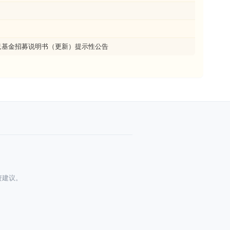
只基金招募说明书（更新）提示性公告
资建议。