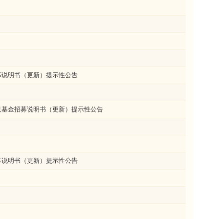
募说明书（更新）提示性公告
只基金招募说明书（更新）提示性公告
募说明书（更新）提示性公告