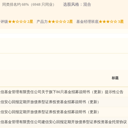
同类排名约 68%（6948 只同业）
选股风格：
混合
合评级
★★☆☆☆ 2星
产品力
★★☆☆☆ 2星
基金经理班底
★★★☆☆ 3星
标题
建信基金管理有限责任公司关于旗下86只基金招募说明书（更新）提示性公告
建信安心回报定期开放债券型证券投资基金招募说明书（更新）
建信安心回报定期开放债券型证券投资基金招募说明书（更新）
建信基金管理有限责任公司建信安心回报定期开放债券型证券投资基金托管协议