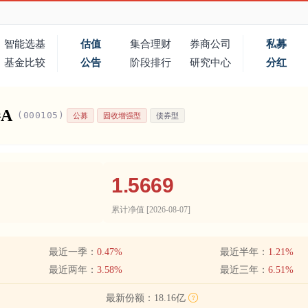
智能选基
估值
集合理财
券商公司
私募
基金比较
公告
阶段排行
研究中心
分红
A
(000105)
公募
固收增强型
债券型
1.5669
累计净值 [
2026-08-07
]
最近一季：
0.47%
最近半年：
1.21%
最近两年：
3.58%
最近三年：
6.51%
最新份额：
18.16亿