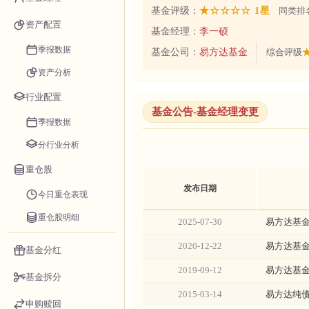
基金评级：
★☆☆☆☆ 1星
同类排名
资产配置
基金经理：
李一硕
季报数据
基金公司：
易方达基金
综合评级
资产分析
行业配置
基金公告-基金经理变更
季报数据
分行业分析
重仓股
发布日期
今日重仓表现
重仓股明细
2025-07-30
易方达基
2020-12-22
易方达基
基金分红
2019-09-12
易方达基
基金拆分
2015-03-14
易方达纯
申购赎回