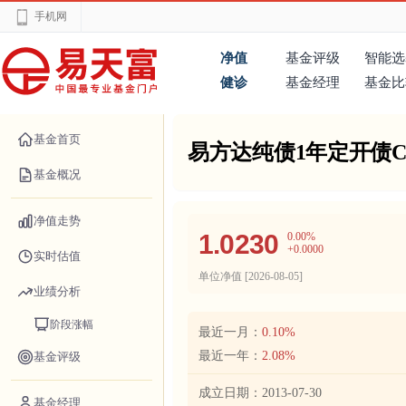
手机网
净值
基金评级
智能选
健诊
基金经理
基金比
基金首页
易方达纯债1年定开债
基金概况
净值走势
1.0230
0.00%
+0.0000
实时估值
单位净值 [
2026-08-05
]
业绩分析
阶段涨幅
最近一月：
0.10%
最近一年：
2.08%
基金评级
成立日期：
2013-07-30
基金经理