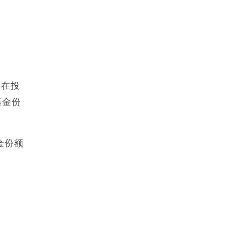
。在投
基金份
金份额