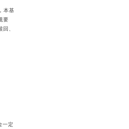
，本基
规要
赎回、
金一定