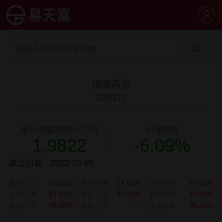
指南高远
SXF217
单位净值(2026-07-24)
日涨跌幅
1.9822
-6.09%
成立日期：2022-10-25
最近一月
-17.44%
最近一季
-15.02%
最近半年
97.92%
今年以来
97.92%
最近一年
97.92%
最近两年
97.92%
最近三年
98.88%
最近五年
---
成立以来
98.22%