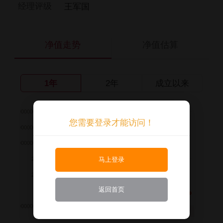
经理评级
王军国
净值走势
净值估算
1年
2年
成立以来
您需要登录才能访问！
马上登录
返回首页