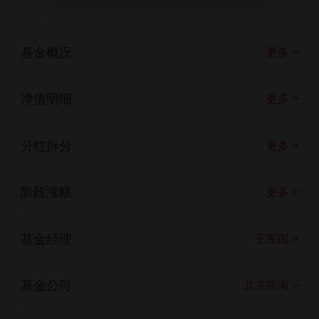
基金概况
更多 >
净值明细
更多 >
分红拆分
更多 >
阶段涨幅
更多 >
基金经理
王军国 >
基金公司
北京指南 >