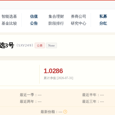
智能选基
估值
集合理财
券商公司
私募
基金比较
公告
阶段排行
研究中心
分红
选3号
(SXV249)
公募
None
1.0286
累计净值 [
2026-07-31
]
最近一季：
---
最近半年：
---
最近两年：
---
最近三年：
---
最新份额：
---