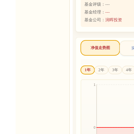
基金评级：
---
基金经理：
---
基金公司：
润晖投资
净值走势图
1年
2年
3年
4年