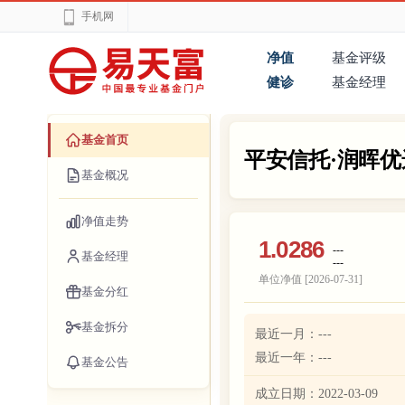
手机网
净值
基金评级
健诊
基金经理
基金首页
平安信托·润晖优
基金概况
净值走势
1.0286
---
基金经理
---
单位净值 [
2026-07-31
]
基金分红
基金拆分
最近一月：
---
最近一年：
---
基金公告
成立日期：
2022-03-09