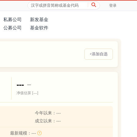
登录
私募公司
新发基金
公募公司
基金软件
+添加自选
---
---
净值估算 [
---
]
今年以来：
---
成立以来：
---
最新规模：
---