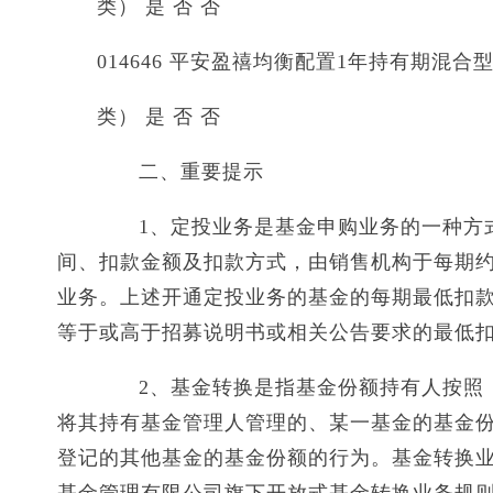
类） 是 否 否
014646 平安盈禧均衡配置1年持有期混合
类） 是 否 否
二、重要提示
1、定投业务是基金申购业务的一种方式
间、扣款金额及扣款方式，由销售机构于每期
业务。上述开通定投业务的基金的每期最低扣
等于或高于招募说明书或相关公告要求的最低
2、基金转换是指基金份额持有人按照《
将其持有基金管理人管理的、某一基金的基金
登记的其他基金的基金份额的行为。基金转换