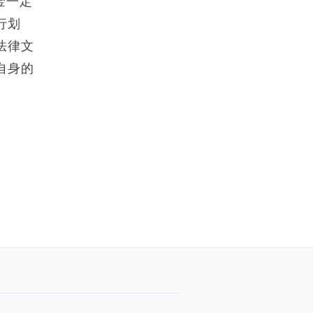
金一定
行划
法律文
自身的