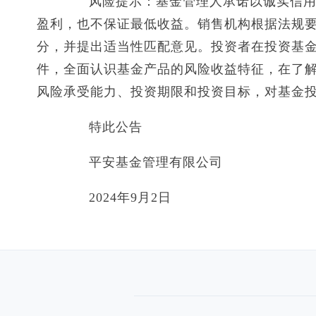
风险提示：基金管理人承诺以诚实信用、
盈利，也不保证最低收益。销售机构根据法规
分，并提出适当性匹配意见。投资者在投资基
件，全面认识基金产品的风险收益特征，在了
风险承受能力、投资期限和投资目标，对基金
特此公告
平安基金管理有限公司
2024年9月2日