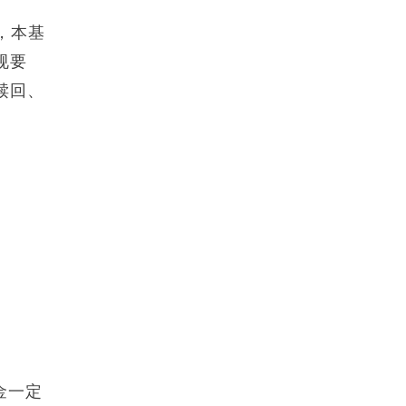
，本基
规要
赎回、
金一定