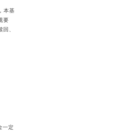
，本基
规要
赎回、
金一定