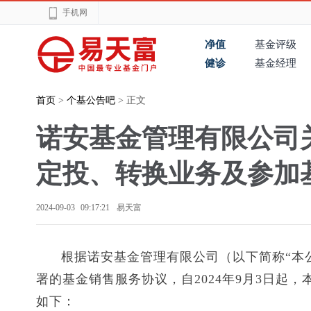
手机网
净值
基金评级
健诊
基金经理
首页
>
个基公告吧
> 正文
诺安基金管理有限公司
定投、转换业务及参加
2024-09-03 09:17:21
易天富
根据诺安基金管理有限公司（以下简称“本
署的基金销售服务协议，自2024年9月3日起
如下：