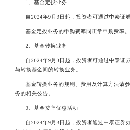
1、基金定投业务
自2024年9月3日起，投资者可通过中泰
基金定投业务的申购费率同正常申购费率
2、基金转换业务
自2024年9月3日起，投资者可通过中泰
与转换基金间的转换业务。
基金转换业务的规则、费用及计算方法请
务的相关公告。
3、基金费率优惠活动
自2024年9月3日起，投资者通过中泰证