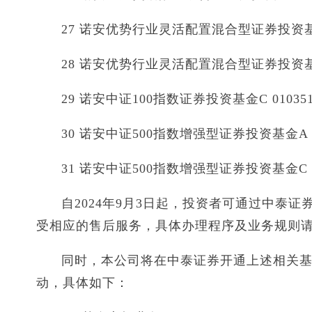
27 诺安优势行业灵活配置混合型证券投资基金A
28 诺安优势行业灵活配置混合型证券投资基金C
29 诺安中证100指数证券投资基金C 01035
30 诺安中证500指数增强型证券投资基金A 0
31 诺安中证500指数增强型证券投资基金C 0
自2024年9月3日起，投资者可通过中泰
受相应的售后服务，具体办理程序及业务规则
同时，本公司将在中泰证券开通上述相关
动，具体如下：