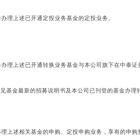
证券办理上述已开通定投业务基金的定投业务。
。
证券办理上述已开通转换业务基金与本公司旗下在中泰证
参见基金最新的招募说明书及本公司已刊登的基金办理
券办理上述相关基金的申购、定投申购业务，享有的申购