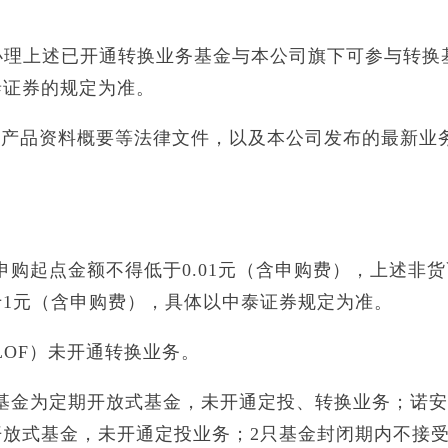
券办理上述已开通转换业务基金与本公司旗下可参与转换
泰证券的规定为准。
金产品资料概要等法律文件，以及本公司发布的最新业
购起点金额不得低于0.01元（含申购费），上述非
1元（含申购费），具体以中泰证券规定为准。
LOF）未开通转换业务。
基金为定期开放式基金，未开通定投、转换业务；诺
放式基金，未开通定投业务；2只基金封闭期内不接