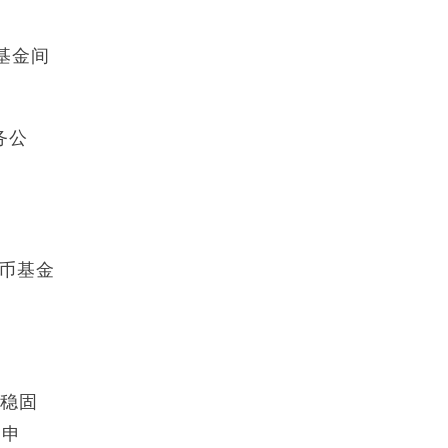
基金间
务公
货币基金
安稳固
受申