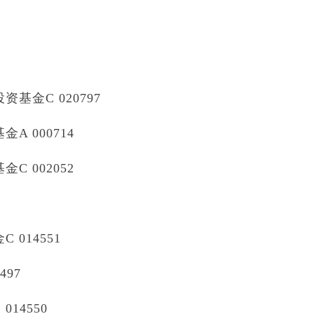
基金C 020797
 000714
 002052
014551
97
14550