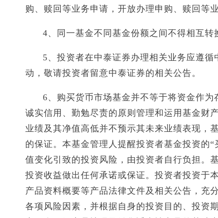
购、赎回等业务申请，开放办理申购、赎回等
4、同一基金不同基金份额之间不得相互转
5、投资者在中泰证券办理相关业务应遵循
动，敬请投资者留意中泰证券的相关公告。
6、购买货币市场基金并不等于将资金作为
诚实信用、勤勉尽责的原则管理和运用基金财
业绩及其净值高低并不预示其未来业绩表现，
的保证。本基金管理人提醒投资者基金投资的“
值变化引致的投资风险，由投资者自行负担。
投资收益做出任何承诺或保证。投资者投资于
产品资料概要等产品法律文件及相关公告，充
各项风险因素，并根据自身的投资目的、投资