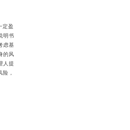
一定盈
说明书
考虑基
身的风
理人提
风险，