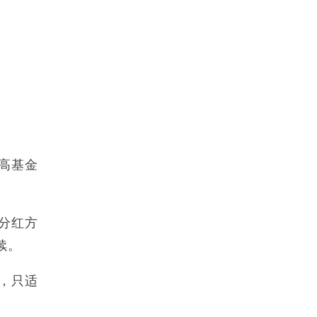
高基金
分红方
续。
，只适