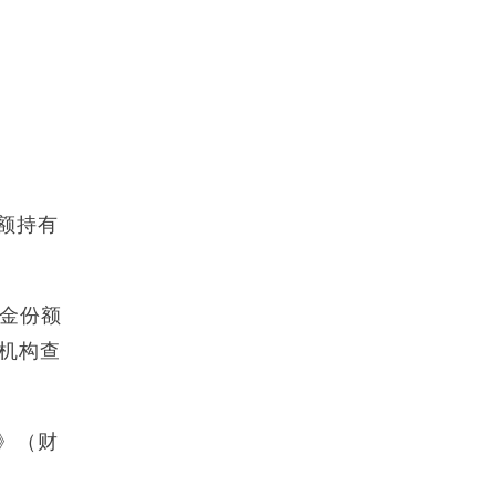
额持有
基金份额
售机构查
》（财