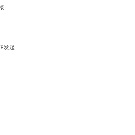
接
F发起