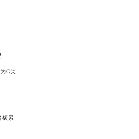
是
为C类
份额累