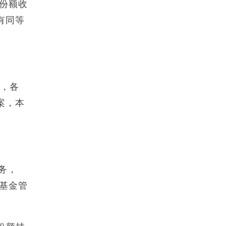
份额收
有同等
，各
案，本
务，
，基金管