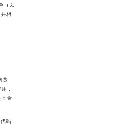
基金（以
，并相
购费
费用，
类基金
额代码