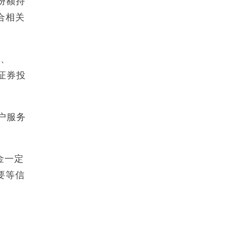
份额持
合相关
》、
证券投
客户服务
金一定
要等信