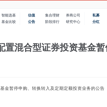
智能选基
估值
集合理财
券商公司
私募
基金比较
公告
阶段排行
研究中心
分红
配置混合型证券投资基金暂
资基金暂停申购、转换转入及定期定额投资业务的公告