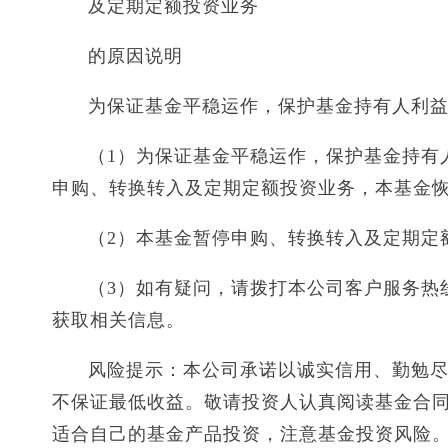
及定期定额投资业务
的原因说明
为保证基金平稳运作，保护基金持有人利益
（1）为保证基金平稳运作，保护基金持有人
申购、转换转入及定期定额投资业务，本基金
（2）本基金暂停申购、转换转入及定期定
（3）如有疑问，请拨打本公司客户服务热线：4009
获取相关信息。
风险提示：本公司承诺以诚实信用、勤勉
不保证最低收益。敬请投资人认真阅读基金合
适合自己的基金产品投资，注意基金投资风险。