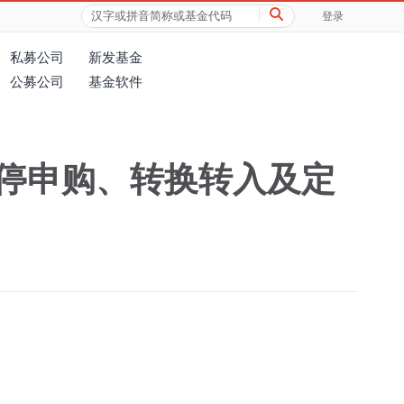
登录
私募公司
新发基金
公募公司
基金软件
停申购、转换转入及定