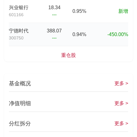
兴业银行
18.34
0.95%
新增
---
601166
宁德时代
388.07
0.94%
-450.00%
---
300750
重仓股
基金概况
更多 >
净值明细
更多 >
分红拆分
更多 >