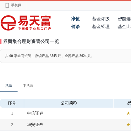
手机网
净值
基金评级
智能选
健诊
基金经理
基金比
券商集合理财资管公司一览
共
90
家券商资管，存续产品
3545
只，全部产品
3624
只。
活跃
不活跃
序号
公司简称
1
中信证券
★
2
华安证券
★