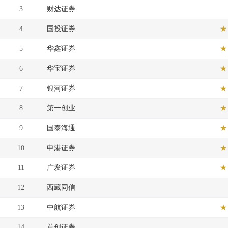
3
财达证券
4
国投证券
★
5
华鑫证券
★
6
华宝证券
★
7
银河证券
★
8
第一创业
★
9
国泰海通
★
10
申港证券
★
11
广发证券
★
12
西藏同信
13
中航证券
★
14
首创证券