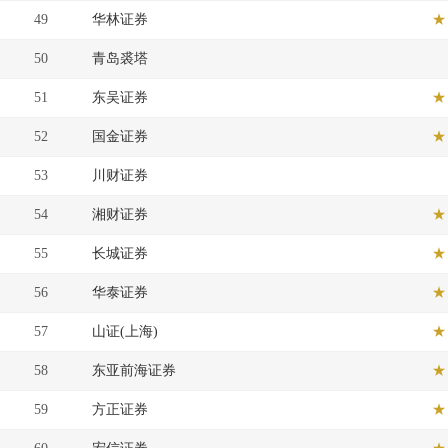
49
华林证券
★
50
青岛裘塔
51
东吴证券
★
52
国金证券
★
53
川财证券
54
湘财证券
★
55
长城证券
★
56
华泰证券
★
57
山证(上海)
★
58
东亚前海证券
★
59
方正证券
★