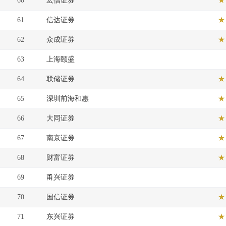
60
宏信证券
★
61
信达证券
★
62
众成证券
★
63
上海颐盛
64
联储证券
★
65
深圳前海和惠
★
66
大同证券
★
67
南京证券
★
68
财富证券
★
69
甬兴证券
70
国信证券
★
71
东兴证券
★