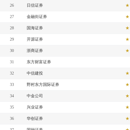
26
日信证券
★
27
金融街证券
★
28
国海证券
★
29
开源证券
★
30
浙商证券
★
31
东方财富证券
32
中信建投
★
33
野村东方国际证券
★
34
中金公司
★
35
兴业证券
★
36
华创证券
★
37
国融证券
★