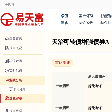
手机网
净值
基金评级
智能选
健诊
基金经理
基金比
基金首页
天治可转债增强债券A
基金概况
净值走势
雷达测评
实时估值
易天富测评
业绩分析
半年测评
暂无测评
阶段涨幅
基金评级
一年测评
暂无测评
基金经理