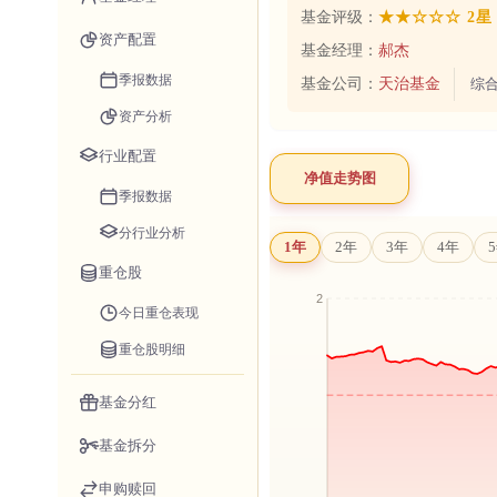
基金评级：
★★☆☆☆ 2星
资产配置
基金经理：
郝杰
季报数据
基金公司：
天治基金
综
资产分析
行业配置
净值走势图
季报数据
分行业分析
1年
2年
3年
4年
重仓股
今日重仓表现
重仓股明细
基金分红
基金拆分
申购赎回