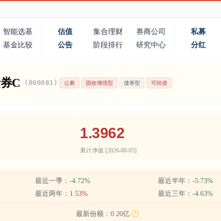
智能选基
估值
集合理财
券商公司
私募
基金比较
公告
阶段排行
研究中心
分红
券C
(000081)
公募
固收增强型
债券型
可转债
1.3962
累计净值 [
2026-08-05
]
最近一季：
-4.72%
最近半年：
-5.73%
最近两年：
1.53%
最近三年：
-4.63%
最新份额：
0.20亿