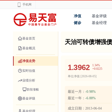
手机网
净值
基金评级
健诊
基金经理
基金首页
天治可转债增强债
基金概况
净值走势
1.3962
1.34%
+0.0225
实时估值
单位净值 [
2026-08-05
]
业绩分析
阶段涨幅
最近一月：
-0.98%
最近一年：
-6.88%
基金评级
成立日期：
2013-06-04
基金经理