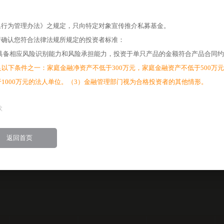
1.3123
1
集行为管理办法》之规定，只向特定对象宣传推介私募基金。
1.3658
1
请确认您符合法律法规所规定的投资者标准：
1.4306
1
具备相应风险识别能力和风险承担能力，投资于单只产品的金额符合产品合同约
1.4649
1
以下条件之一：家庭金融净资产不低于300万元，家庭金融资产不低于500万元
1.5320
1
于1000万元的法人单位。（3）金融管理部门视为合格投资者的其他情形。
1.4972
1
款
1.4074
1
1.4091
1
返回首页