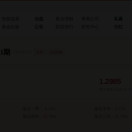
智能选基
估值
集合理财
券商公司
私募
基金比较
公告
阶段排行
研究中心
分红
1期
(STF821)
私募
宏观策略
1.2985
累计净值 [
2026-07-31
最近一季：
-4.11%
最近半年：
3.73%
最近两年：
62.78%
最近三年：
51.55%