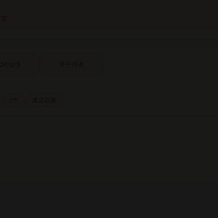
资管
实时估值
重仓持股
5年
成立以来