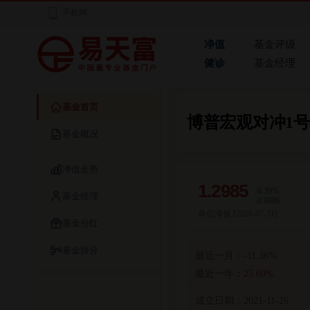
手机网
净值
基金评级
健诊
基金经理
基金首页
博普宏观对冲1号
基金概况
净值走势
1.2985
-6.39%
基金经理
-0.0886
单位净值 [
2026-07-31
]
基金分红
基金拆分
最近一月：
-11.36%
最近一年：
25.60%
成立日期：
2021-11-26