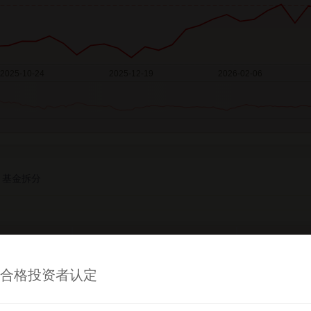
基金拆分
单位净值
累
合格投资者认定
1.2985
1
1.3871
1