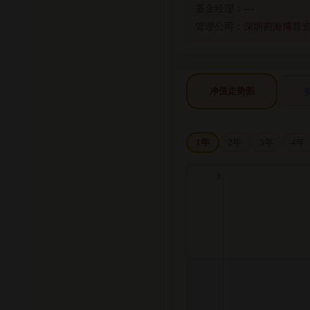
基金经理：
---
管理公司：
深圳前海博普
净值走势图
1年
2年
3年
4年