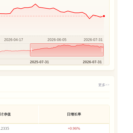
2025-07-31
2026-07-31
更多>>
计净值
日增长率
.2335
+0.96%