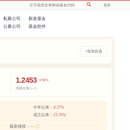
登录
私募公司
新发基金
公募公司
基金软件
+添加自选
1.2453
0.96%
净值估算 [
---
]
今年以来：
4.27%
成立以来：
23.35%
最新规模：
---