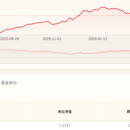
基金拆分
单位净值
累
1.2335
1