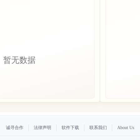
暂无数据
诚寻合作
法律声明
软件下载
联系我们
About Us