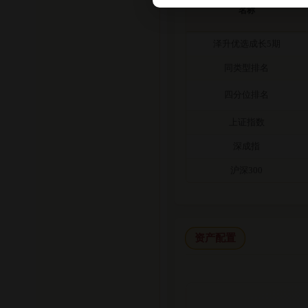
名称
泽升优选成长5期
同类型排名
四分位排名
上证指数
深成指
沪深300
资产配置