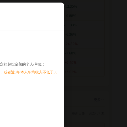
.4177
-12.35%
.8991
-0.88%
.9336
-11.33%
.4360
-6.36%
.7371
+24.82%
.7952
-7.60%
.1073
+2.49%
定的起投金额的个人/单位：
.0077
+6.02%
，或者近3年本人年均收入不低于50
更多>>
更新日期：2026-07-31