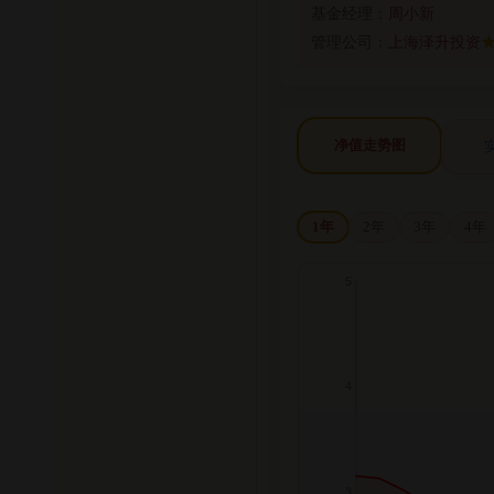
基金经理：
周小新
管理公司：
上海泽升投资
★
净值走势图
1年
2年
3年
4年