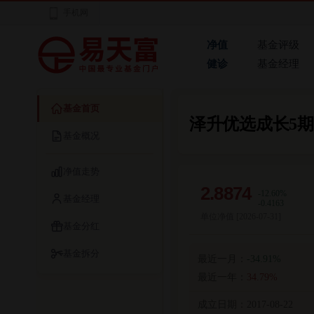
手机网
净值
基金评级
健诊
基金经理
基金首页
泽升优选成长5期
基金概况
净值走势
2.8874
-12.60%
基金经理
-0.4163
单位净值 [
2026-07-31
]
基金分红
基金拆分
最近一月：
-34.91%
最近一年：
34.79%
成立日期：
2017-08-22