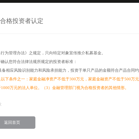
3.4177
3
3.8991
3
合格投资者认定
3.9336
3
4.4360
4
4.7371
4
集行为管理办法》之规定，只向特定对象宣传推介私募基金。
3.7952
3
请确认您符合法律法规所规定的投资者标准：
4.1073
4
具备相应风险识别能力和风险承担能力，投资于单只产品的金额符合产品合同约
4.0077
4
以下条件之一：家庭金融净资产不低于300万元，家庭金融资产不低于500万元
于1000万元的法人单位。（3）金融管理部门视为合格投资者的其他情形。
款
返回首页