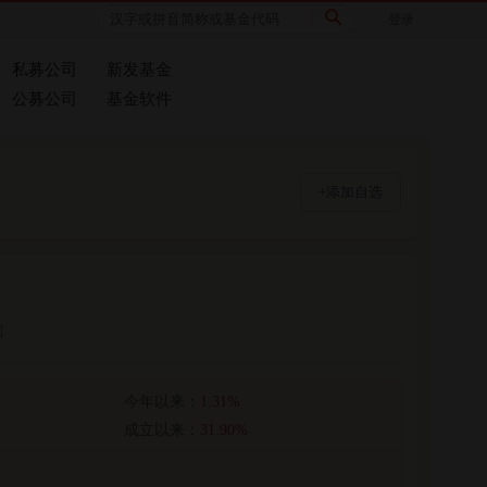
登录
私募公司
新发基金
公募公司
基金软件
+添加自选
]
今年以来：
1.31%
成立以来：
31.90%