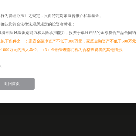
1.3170
1
集行为管理办法》之规定，只向特定对象宣传推介私募基金。
1.3230
1
请确认您符合法律法规所规定的投资者标准：
1.3220
1
具备相应风险识别能力和风险承担能力，投资于单只产品的金额符合产品合同约
1.3250
1
以下条件之一：家庭金融净资产不低于300万元，家庭金融资产不低于500万元
1.3280
1
于1000万元的法人单位。（3）金融管理部门视为合格投资者的其他情形。
1.3250
1
款
1.3240
1
1.3230
1
返回首页