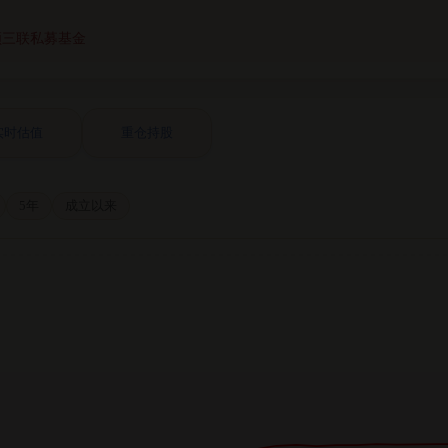
领三联私募基金
实时估值
重仓持股
5年
成立以来