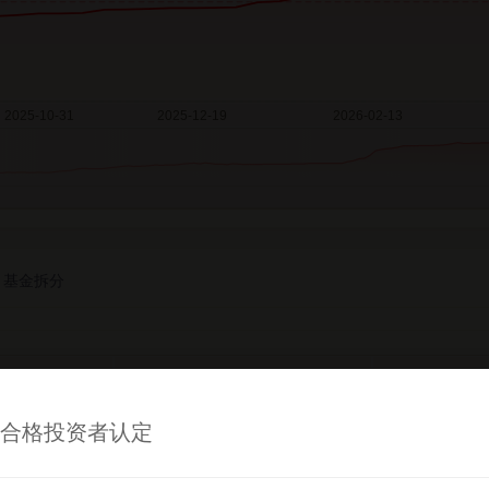
基金拆分
单位净值
累
合格投资者认定
1.3190
1
1.3270
1