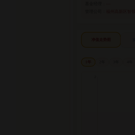
基金经理：
---
管理公司：
福州高新区智
净值走势图
1年
2年
3年
4年