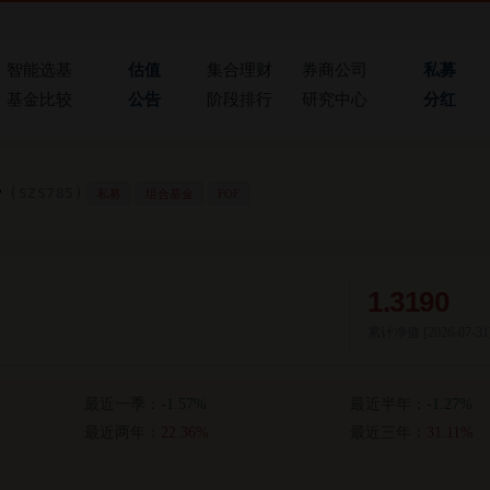
智能选基
估值
集合理财
券商公司
私募
基金比较
公告
阶段排行
研究中心
分红
号
(SZS785)
私募
组合基金
FOF
1.3190
累计净值 [
2026-07-31
最近一季：
-1.57%
最近半年：
-1.27%
最近两年：
22.36%
最近三年：
31.11%