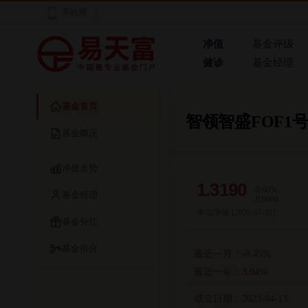
手机网
净值
基金评级
健诊
基金经理
基金首页
智领智盛FOF1
基金概况
净值走势
1.3190
-0.60%
基金经理
-0.0080
单位净值 [
2026-07-31
]
基金分红
基金拆分
最近一月：
-0.45%
最近一年：
3.94%
成立日期：
2023-04-13