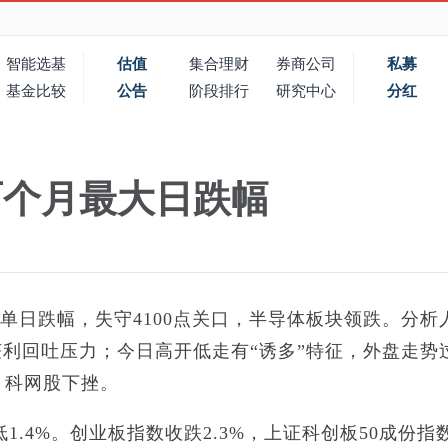
智能选基
估值
集合理财
券商公司
私募
基金比较
公告
阶段排行
研究中心
分红
两个月最大日跌幅
大单日跌幅，失守4100点关口，半导体板块领跌。分析
利回吐压力；今日高开低走有“诱多”特征，外盘走势
，科网股下挫。
收低1.4%。创业板指数收跌2.3%，上证科创板50成份指