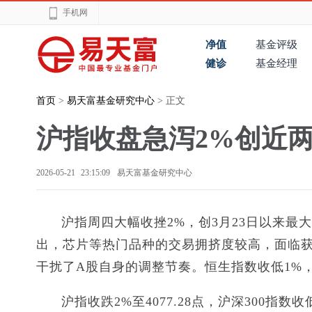
手机网
净值
基金评级
健诊
基金经理
首页
>
易天富基金研究中心
> 正文
沪指收盘急泻2%创近
2026-05-21 23:15:09
易天富基金研究中心
沪指周四大幅收挫2%，创3月23日以来最
出，芯片等热门品种的交易拥挤度较高，面临获
干扰了A股自身的调整节奏。恒生指数收低1%
沪指收跌2%至4077.28点，沪深300指数