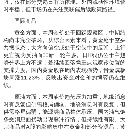
限，仅在部分交易日有所体现。外围流动性环境暂
时平稳，但市场仍在关注美联储后续政策路径。
国际商品
黄金方面，本周金价处于回踩观察区，中期结
构尚未完全破坏。从综合因素来看，黄金处于空头
共振状态，大方向偏空或处于空头中的反弹，上行
更宜视为反抽而非新一轮主多。日K线仍位于主趋
势分界上方不远，若继续回落需重点观察该位置的
支撑力度。国内黄金股在周内表现强势，贵金属板
块周涨11.23%，反映出资金对金价的博弈仍在继
续。
原油方面，本周油价趋势压力加重，地缘消息
时有反复但供需格局偏弱。地缘消息时有反复，但
供需格局偏弱，能源类商品整体承压。国内油气链
条受消息面扰动出现脉冲行情，但持续性有限。大
宗商品对A股的影响集中在黄金和部分资源品，黄