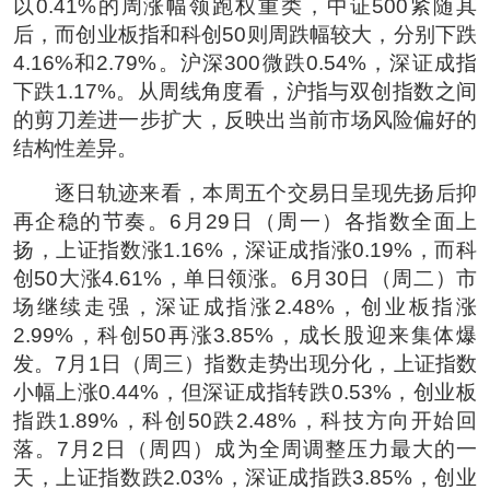
以0.41%的周涨幅领跑权重类，中证500紧随其
后，而创业板指和科创50则周跌幅较大，分别下跌
4.16%和2.79%。沪深300微跌0.54%，深证成指
下跌1.17%。从周线角度看，沪指与双创指数之间
的剪刀差进一步扩大，反映出当前市场风险偏好的
结构性差异。
逐日轨迹来看，本周五个交易日呈现先扬后抑
再企稳的节奏。6月29日（周一）各指数全面上
扬，上证指数涨1.16%，深证成指涨0.19%，而科
创50大涨4.61%，单日领涨。6月30日（周二）市
场继续走强，深证成指涨2.48%，创业板指涨
2.99%，科创50再涨3.85%，成长股迎来集体爆
发。7月1日（周三）指数走势出现分化，上证指数
小幅上涨0.44%，但深证成指转跌0.53%，创业板
指跌1.89%，科创50跌2.48%，科技方向开始回
落。7月2日（周四）成为全周调整压力最大的一
天，上证指数跌2.03%，深证成指跌3.85%，创业