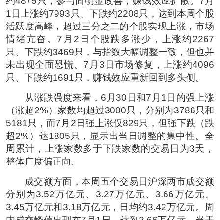
约4875只，参与面明显改善，赚钱效应扩散。7月
1日上涨约7993只、下跌约2208只，达到本周个股
活跃度高峰，超过三分之二的个股实现上涨，市场
情绪亢奋。7月2日个股跌多涨少，上涨约2267
只、下跌约3469只，与指数大幅调整一致，但也并
未出现全面恐慌。7月3日市场修复，上涨约4096
只、下跌约1691只，赚钱效应重新回到多头侧。
从涨跌强度来看，6月30日和7月1日的强上涨
（涨超2%）家数均超过3000只，分别为3786只和
5181只，而7月2日强上涨仅829只，但强下跌（跌
超2%）达1805只，显示出当日调整的集中性。全
周累计，上涨家数多于下跌家数的交易日为3天，
整体广度偏正向。
成交额方面，本周五个交易日沪深两市成交额
分别为3.52万亿元、3.27万亿元、3.66万亿元、
3.45万亿元和3.18万亿元，日均约3.42万亿元。周
内成交峰值出现在7月1日，达到3.66万亿元，当天