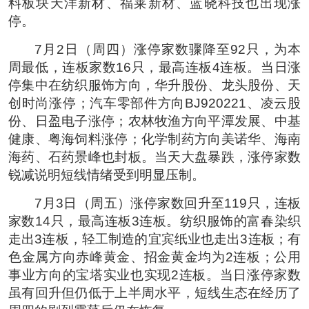
料板块天洋新材、福莱新材、蓝晓科技也出现涨
停。
7月2日（周四）涨停家数骤降至92只，为本
周最低，连板家数16只，最高连板4连板。当日涨
停集中在纺织服饰方向，华升股份、龙头股份、天
创时尚涨停；汽车零部件方向BJ920221、凌云股
份、日盈电子涨停；农林牧渔方向平潭发展、中基
健康、粤海饲料涨停；化学制药方向美诺华、海南
海药、石药景峰也封板。当天大盘暴跌，涨停家数
锐减说明短线情绪受到明显压制。
7月3日（周五）涨停家数回升至119只，连板
家数14只，最高连板3连板。纺织服饰的富春染织
走出3连板，轻工制造的宜宾纸业也走出3连板；有
色金属方向赤峰黄金、招金黄金均为2连板；公用
事业方向的宝塔实业也实现2连板。当日涨停家数
虽有回升但仍低于上半周水平，短线生态在经历了