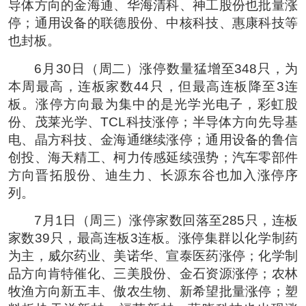
导体方向的金海通、华海清科、神工股份也批量涨
停；通用设备的联德股份、中核科技、惠康科技等
也封板。
6月30日（周二）涨停数量猛增至348只，为
本周最高，连板家数44只，但最高连板降至3连
板。涨停方向最为集中的是光学光电子，彩虹股
份、茂莱光学、TCL科技涨停；半导体方向先导基
电、晶方科技、金海通继续涨停；通用设备的鲁信
创投、海天精工、柯力传感延续强势；汽车零部件
方向晋拓股份、迪生力、长源东谷也加入涨停序
列。
7月1日（周三）涨停家数回落至285只，连板
家数39只，最高连板3连板。涨停集群以化学制药
为主，威尔药业、美诺华、宣泰医药涨停；化学制
品方向肯特催化、三美股份、金石资源涨停；农林
牧渔方向新五丰、傲农生物、新希望批量涨停；塑