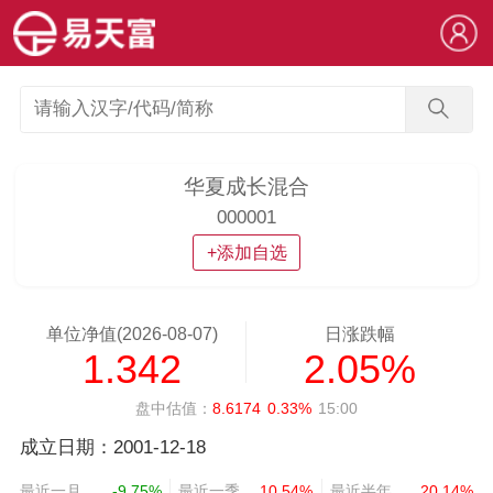
华夏成长混合
000001
+添加自选
单位净值(2026-08-07)
日涨跌幅
1.342
2.05%
盘中估值：
8.6174
0.33%
15:00
成立日期：2001-12-18
最近一月
-9.75%
最近一季
10.54%
最近半年
20.14%